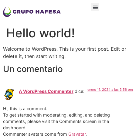
SOBRE NOSOTROS
NUESTRO OPERADOR
NUESTRAS PLANTAS
NUESTRA FLOTA
NUESTRAS ESTACIONES
TRABAJA CON NOSOTROS
Hello world!
Welcome to WordPress. This is your first post. Edit or
delete it, then start writing!
Un comentario
enero 11, 2024 a las 3:56 pm
A WordPress Commenter
dice:
Hi, this is a comment.
To get started with moderating, editing, and deleting
comments, please visit the Comments screen in the
dashboard.
Commenter avatars come from
Gravatar
.