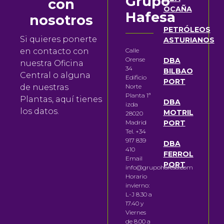
Grupo
con
OCAÑA
Hafesa
nosotros
PETRÓLEOS
Si quieres ponerte
ASTURIANOS
en contacto con
Calle
Orense
DBA
nuestra Oficina
34
BILBAO
Central o alguna
Edificio
PORT
de nuestras
Norte
Planta 1ª
Plantas, aquí tienes
DBA
izda
los datos.
MOTRIL
28020
Madrid
PORT
Tel. +34
917 839
DBA
410
FERROL
Email
PORT
info@grupohafesa.com
Horario
invierno:
L-J 8.30 a
17.40 y
Viernes
de 8.00 a